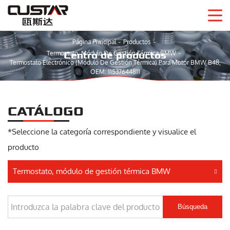
Página Principal
Productos
Termostato, Módulo De Gestión Térmica BMW
Centro de productos
Termostato Electrónico (módulo De Gestión Térmica) Para Motor BMW B48,
OEM: 11537644811
CATÁLOGO
*Seleccione la categoría correspondiente y visualice el
producto
Termostato, módulo de gestión térmica BMW
Búsqueda