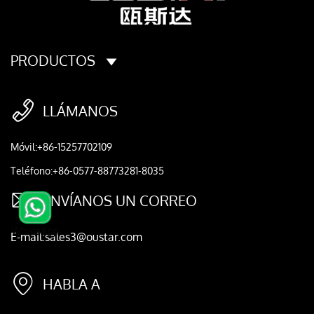
PRODUCTOS

LLÁMANOS
Móvil:+86-15257702109
Teléfono:+86-0577-88773281-8035

ENVÍANOS UN CORREO
E-mail:sales3@oustar.com

HABLA A