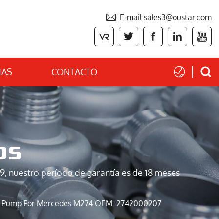

E-mail:sales3@oustar.com







IAS
CONTACTO
os
9, nuestro período de garantía es de 18 meses
lant Pump For Mercedes M274 OEM: 2742000207