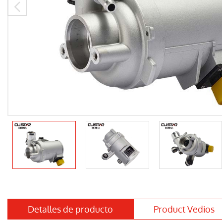

Detalles de producto
Product Vedios