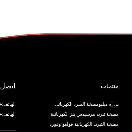
اتصل ب
منتجات
بي إم دبليومضخة المبرد الكهربائي
الهاتف:+86-15257702109
مضخة تبريد مرسيدس بنز الكهربائية
الهاتف:+86-0577-88773281-035
مضخة التبريد الكهربائية فولفو وفورد