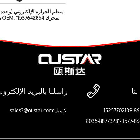
منظم الحرارة الإلكتروني (وحدة إ
لمحرك BMW B48 ، OEM: 11537642854

نا
راسلنا بالبريد الإلكترون
الايميل:sales3@oustar.com
8