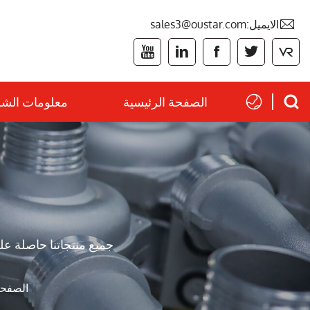

الايميل:sales3@oustar.com







الصفحة الرئيسية
معلومات الش
جميع منتجاتنا حاصلة على شهادة نظام إدارة الجود
الصفحة