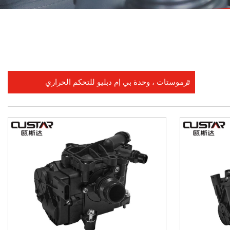
ترموستات ، وحدة بي إم دبليو للتحكم الحراري