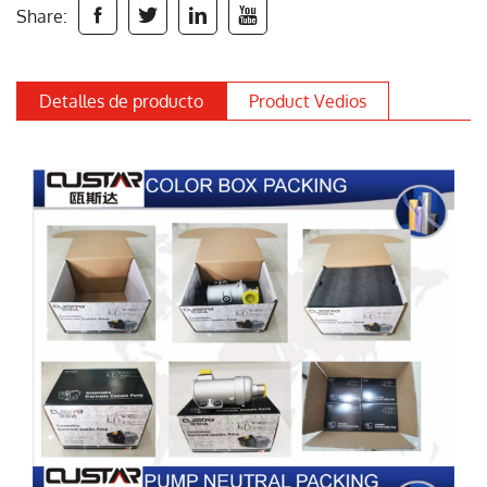
Share:




Detalles de producto
Product Vedios