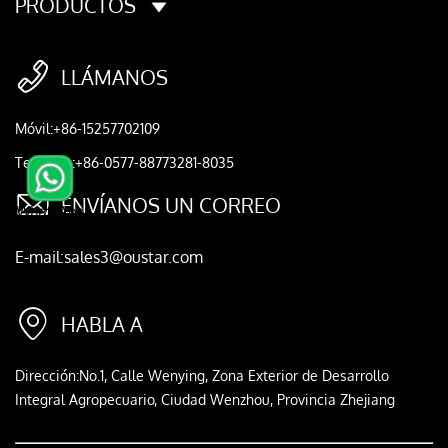
PRODUCTOS

LLÁMANOS
Móvil:+86-15257702109
Teléfono:+86-0577-88773281-8035

ENVÍANOS UN CORREO
E-mail:sales3@oustar.com

HABLA A
Dirección:No.1, Calle Wenying, Zona Exterior de Desarrollo
Integral Agropecuario, Ciudad Wenzhou, Provincia Zhejiang