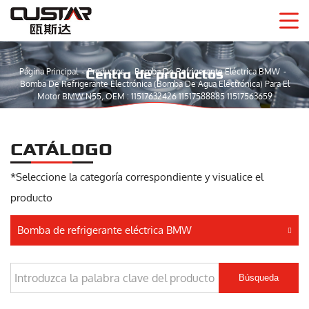
Página Principal
Productos
Bomba De Refrigerante Eléctrica BMW
Centro de productos
Bomba De Refrigerante Electrónica (bomba De Agua Electrónica) Para El
Motor BMW N55, OEM : 11517632426 11517588885 11517563659
CATÁLOGO
*Seleccione la categoría correspondiente y visualice el
producto
Bomba de refrigerante eléctrica BMW
Búsqueda